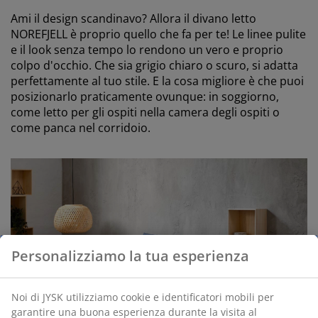
Ami il design scandinavo? Allora il divano letto
NOREFJELL è proprio quello che fa per te! Le linee pulite
e il look senza tempo lo rendono un vero e proprio
colpo d'occhio. Che sia grigio chiaro o scuro, si adatta
perfettamente al tuo stile. E la cosa migliore è che puoi
posizionarlo praticamente ovunque: in soggiorno,
come letto per gli ospiti nella camera degli ospiti o
come panca nel corridoio.
Personalizziamo la tua esperienza
Noi di JYSK utilizziamo cookie e identificatori mobili per
garantire una buona esperienza durante la visita al