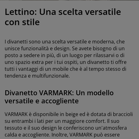
odotti per la cura di mobili
llicola per vetri
uci da esterno
enzuola
rutture letto
lluminazione
Lettino: Una scelta versatile
ccessori
amping
rmadi
etti con contenitore
ticoli per la casa
con stile
obili da camera da letto
eti a doghe
amere da letto per bambini
I divanetti sono una scelta versatile e moderna, che
aterassi per bambini
avanderia
unisce funzionalità e design. Se avete bisogno di un
posto a sedere in più, di un luogo per rilassarvi o di
uno spazio extra per i tui ospiti, un divanetto ti offre
etti per bambini
tutti i vantaggi di un mobile che è al tempo stesso di
tendenza e multifunzionale.
Divanetto VARMARK: Un modello
versatile e accogliente
VARMARK è disponibile in beige ed è dotata di braccioli
su entrambi i lati per un maggiore comfort. Il suo
tessuto e il suo design le conferiscono un'atmosfera
calda e accogliente. Inoltre, VARMARK può essere