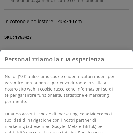
Metodi di pagamento sicuri e corrieri affidabili
In cotone e poliestere. 140x240 cm
SKU: 1763427
Specificazioni
Personalizziamo la tua esperienza
Recensioni
(
3
)
Noi di JYSK utilizziamo cookie e identificatori mobili per
garantire una buona esperienza durante la visita al nostro
sito web. I cookie raccolgono informazioni su di te per
Spedizione
garantire funzionalità, statistiche e marketing pertinente.
Quando accetti i cookie di marketing, condivideremo i tuoi