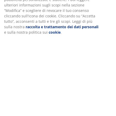
dati di navigazione con i nostri partner di marketing (ad
esempio Google, Meta e TikTok) per pubblicità
personalizzate e statiche. Puoi leggere ulteriori
informazioni sugli scopi nella sezione “Modifica” e
scegliere di revocare il tuo consenso cliccando sull'icona
dei cookie. Cliccando su “Accetta tutto”, acconsenti a tutti e
tre gli scopi. Leggi di più sulla nostra
raccolta e
trattamento dei dati personali
e sulla nostra politica sui
cookie
.