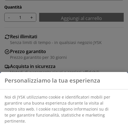
Quantità
-
+
Aggiungi al carrello
Resi illimitati
Senza limiti di tempo - in qualsiasi negozio JYSK
Prezzo garantito
Prezzo garantito per 30 giorni
Acquista in sicurezza
Metodi di pagamento sicuri e corrieri affidabili
Cornice bianca 30x40 cm in MDF con fronte in plastica
leggera.
SKU: 4912370