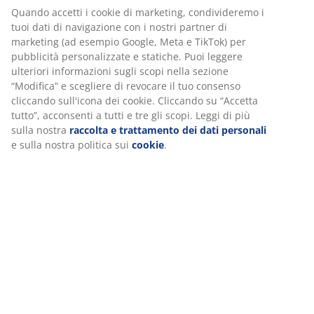
Specificazioni
Personalizziamo la tua esperienza
Noi di JYSK utilizziamo cookie e identificatori mobili per
Recensioni
garantire una buona esperienza durante la visita al nostro sito
(
74
)
web. I cookie raccolgono informazioni su di te per garantire
funzionalità, statistiche e marketing pertinente.
Quando accetti i cookie di marketing, condivideremo i tuoi dati
Spedizione
di navigazione con i nostri partner di marketing (ad esempio
Google, Meta e TikTok) per pubblicità personalizzate e statiche.
Puoi leggere ulteriori informazioni sugli scopi nella sezione
“Modifica” e scegliere di revocare il tuo consenso cliccando
sull'icona dei cookie. Cliccando su “Accetta tutto”, acconsenti a
tutti e tre gli scopi. Leggi di più sulla nostra
raccolta e
trattamento dei dati personali
e sulla nostra politica sui
cookie
.