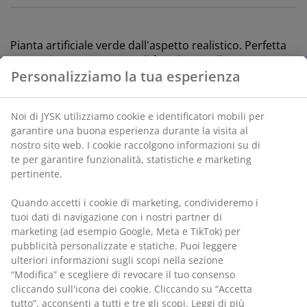
Pianta artificiale verde dall'aspetto realistico. Perfetta
per aggiungere un tocco di freschezza alla tua casa
Personalizziamo la tua esperienza
senza bisogno di annaffiare. La pianta è fornita in un
vaso rustico realizzato in alghe marine. Ø8 x H18 cm
Noi di JYSK utilizziamo cookie e identificatori mobili per
SKU: 4912563
garantire una buona esperienza durante la visita al
nostro sito web. I cookie raccolgono informazioni su di
te per garantire funzionalità, statistiche e marketing
pertinente.
Specificazioni
Quando accetti i cookie di marketing, condivideremo i
tuoi dati di navigazione con i nostri partner di
marketing (ad esempio Google, Meta e TikTok) per
Recensioni
pubblicità personalizzate e statiche. Puoi leggere
ulteriori informazioni sugli scopi nella sezione
(
2
)
“Modifica” e scegliere di revocare il tuo consenso
cliccando sull'icona dei cookie. Cliccando su “Accetta
tutto”, acconsenti a tutti e tre gli scopi. Leggi di più