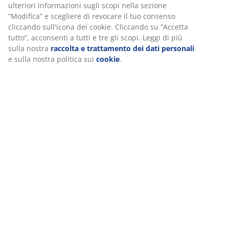
Noi di JYSK utilizziamo cookie e identificatori mobili per garantir
Recensioni
una buona esperienza durante la visita al nostro sito web. I
cookie raccolgono informazioni su di te per garantire funzionalit
(
8
)
statistiche e marketing pertinente.
Quando accetti i cookie di marketing, condivideremo i tuoi dati d
Spedizione
navigazione con i nostri partner di marketing (ad esempio Googl
Meta e TikTok) per pubblicità personalizzate e statiche. Puoi
leggere ulteriori informazioni sugli scopi nella sezione “Modifica
e scegliere di revocare il tuo consenso cliccando sull'icona dei
cookie. Cliccando su “Accetta tutto”, acconsenti a tutti e tre gli
scopi. Leggi di più sulla nostra
raccolta e trattamento dei dati
personali
e sulla nostra politica sui
cookie
.