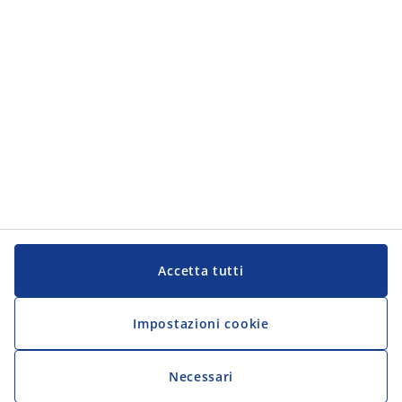
JYSK
JYSK
Sede centrale
Segui JYSK
Lingua
Accetta tutti
Impostazioni cookie