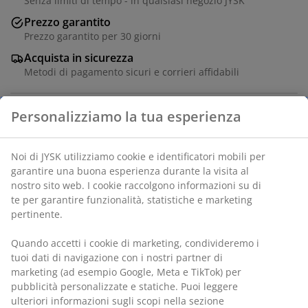
Senza limiti di tempo - in qualsiasi negozio JYSK
Prezzo garantito
Prezzo garantito per 30 giorni
Acquista in sicurezza
Metodi di pagamento sicuri e corrieri affidabili
Impiallacciatura decorativa. L40 x H120 x P29 cm
Personalizziamo la tua esperienza
SKU: 3606824
Noi di JYSK utilizziamo cookie e identificatori mobili per
Istruzioni di montaggio
garantire una buona esperienza durante la visita al
nostro sito web. I cookie raccolgono informazioni su di
te per garantire funzionalità, statistiche e marketing
pertinente.
Specificazioni
Quando accetti i cookie di marketing, condivideremo i
tuoi dati di navigazione con i nostri partner di
marketing (ad esempio Google, Meta e TikTok) per
Recensioni
pubblicità personalizzate e statiche. Puoi leggere