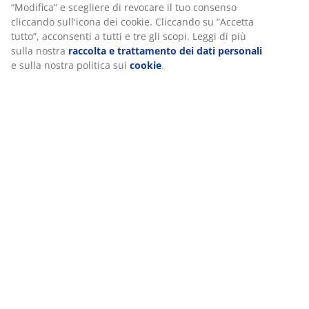
ulteriori informazioni sugli scopi nella sezione
(
458
)
“Modifica” e scegliere di revocare il tuo consenso
cliccando sull'icona dei cookie. Cliccando su “Accetta
tutto”, acconsenti a tutti e tre gli scopi. Leggi di più sulla
Spedizione
nostra
raccolta e trattamento dei dati personali
e sulla
nostra politica sui
cookie
.