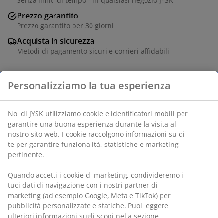
Senza limiti di tempo - in qualsiasi negozio JYSK
Prezzo garantito
Prezzo garantito per 30 giorni
Acquista in sicurezza
Metodi di pagamento sicuri e corrieri affidabili
Impiallacciatura decorativa e acciaio. P59 x H112 x P24
cm
SKU: 3650042
Istruzioni di montaggio
Specificazioni