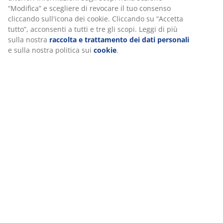
Recensioni
(
147
)
Spedizione
Personalizziamo la tua esperienza
Noi di JYSK utilizziamo cookie e identificatori mobili per garant
esperienza durante la visita al nostro sito web. I cookie raccolg
su di te per garantire funzionalità, statistiche e marketing perti
Quando accetti i cookie di marketing, condivideremo i tuoi dati 
con i nostri partner di marketing (ad esempio Google, Meta e Tik