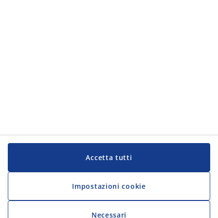
JYSK
JYSK
Sede centrale
Segui JYSK
Lingua