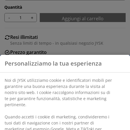
Quantità
-
+
Aggiungi al carrello
Resi illimitati
Senza limiti di tempo - in qualsiasi negozio JYSK
Prezzo garantito
Prezzo garantito per 30 giorni
Acquista in sicurezza
Metodi di pagamento sicuri e corrieri affidabili
Personalizziamo la tua esperienza
Impiallacciatura decorativa. L80 x H118 x P41 cm
SKU: 3650068
Noi di JYSK utilizziamo cookie e identificatori mobili per
garantire una buona esperienza durante la visita al nostro
Istruzioni di montaggio
sito web. I cookie raccolgono informazioni su di te per