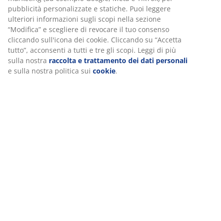
garantire funzionalità, statistiche e marketing pertinente.
Quando accetti i cookie di marketing, condivideremo i tuoi
Specificazioni
dati di navigazione con i nostri partner di marketing (ad
esempio Google, Meta e TikTok) per pubblicità
personalizzate e statiche. Puoi leggere ulteriori informazioni
sugli scopi nella sezione “Modifica” e scegliere di revocare il
Recensioni
tuo consenso cliccando sull'icona dei cookie. Cliccando su
(
13
)
“Accetta tutto”, acconsenti a tutti e tre gli scopi. Leggi di più
sulla nostra
raccolta e trattamento dei dati personali
e
sulla nostra politica sui
cookie
.
Spedizione