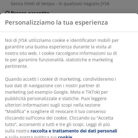
Senza limiti di tempo - in qualsiasi negozio JYSK
Prezzo garantito
Prezzo garantito per 30 giorni
Acquista in sicurezza
Metodi di pagamento sicuri e corrieri affidabili
Personalizziamo la tua esperienza
Sedia con seduta e schienale imbottiti in tessuto
Noi di JYSK utilizziamo cookie e identificatori mobili per
marrone scuro. Gambe nere in acciaio.
garantire una buona esperienza durante la visita al nostro
sito web. I cookie raccolgono informazioni su di te per
SKU: 3640162
garantire funzionalità, statistiche e marketing pertinente.
Istruzioni di montaggio
Quando accetti i cookie di marketing, condivideremo i tuoi
dati di navigazione con i nostri partner di marketing (ad
esempio Google, Meta e TikTok) per pubblicità
personalizzate e statiche. Puoi leggere ulteriori
Specificazioni
informazioni sugli scopi nella sezione “Modifica” e
scegliere di revocare il tuo consenso cliccando sull'icona
dei cookie. Cliccando su “Accetta tutto”, acconsenti a tutti e