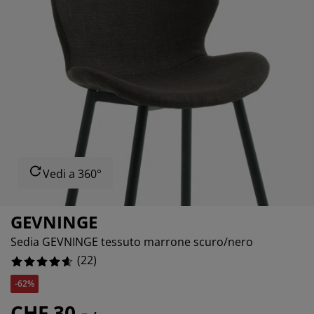
odotti per la cura di mobili
llicola per vetri
72727%
ci da esterno
nzuola
rutture letto
luminazione
cessori
amping
rmadi
tti con contenitore
ticoli per la casa
bili da camera da letto
ti a doghe
mere da letto per bambini
54546%
terassi per bambini
vanderia
tti per bambini
Vedi a 360°
GEVNINGE
Sedia GEVNINGE tessuto marrone scuro/nero
(
22
)
-62%
CHF 30.-