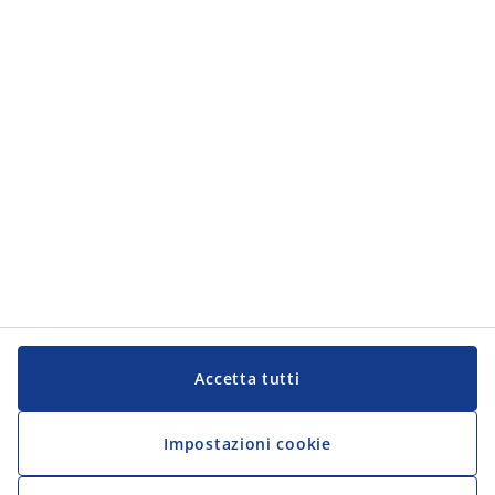
Servizio Clienti
JYSK
JYSK
Sede centrale
Segui JYSK
Lingua
Accetta tutti
Impostazioni cookie