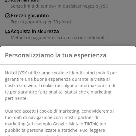
Senza limiti di tempo - in qualsiasi negozio JYSK
Prezzo garantito
Prezzo garantito per 30 giorni
Acquista in sicurezza
Metodi di pagamento sicuri e corrieri affidabili
Personalizziamo la tua esperienza
Tavolo con piano in impiallacciatura decorativa effetto
legno e gambe nere in acciaio. P95 x L200 x H75 cm
Noi di JYSK utilizziamo cookie e identificatori mobili per
garantire una buona esperienza durante la visita al
SKU: 3670025
nostro sito web. I cookie raccolgono informazioni su di
te per garantire funzionalità, statistiche e marketing
Istruzioni di montaggio
pertinente.
Quando accetti i cookie di marketing, condivideremo i
tuoi dati di navigazione con i nostri partner di
Specificazioni
marketing (ad esempio Google, Meta e TikTok) per
pubblicità personalizzate e statiche. Puoi leggere