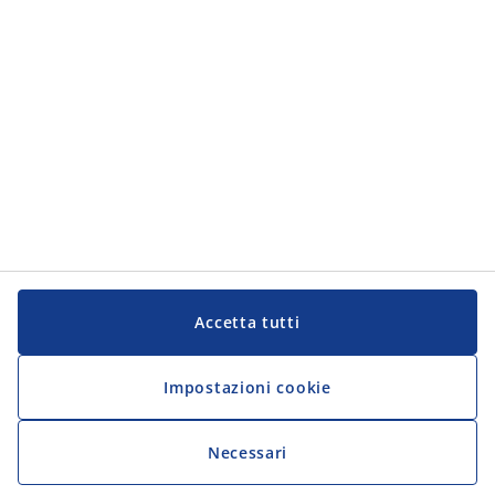
JYSK
JYSK
Sede centrale
Segui JYSK
Lingua