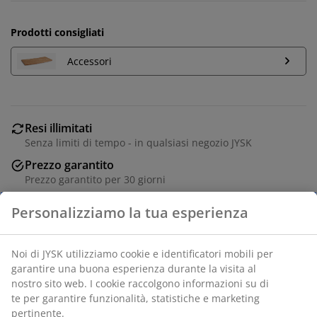
Prodotti consigliati
Accessori
Resi illimitati
Senza limiti di tempo - in qualsiasi negozio JYSK
Prezzo garantito
Prezzo garantito per 30 giorni
Acquista in sicurezza
Metodi di pagamento sicuri e corrieri affidabili
Tavolo da pranzo con possibilità di aggiungere
prolunghe. Piano del tavolo in rovere massello e
impiallacciatura di rovere. Laccato per prolungarne
maggiormente la durata e risaltare le venature naturali