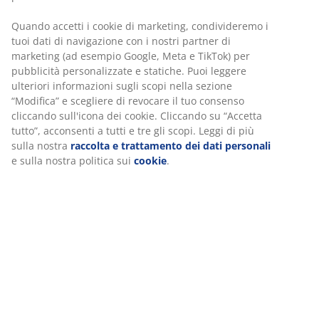
del legno. Aggiungendo le prolunghe si può facilmente
arrivare a una lunghezza massima del tavolo di 215 o
270 cm. Prolunghe acquistabili separatamente. P100 x
L160 x H75 cm
SKU: 3650205
Istruzioni di montaggio
Specificazioni
Recensioni
(
20
)