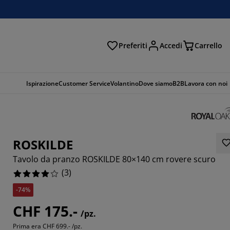
Preferiti
Accedi
Carrello
rca
Ispirazione
Customer Service
Volantino
Dove siamo
B2B
Lavora con noi
ROSKILDE
Tavolo da pranzo ROSKILDE 80×140 cm rovere scuro
(
3
)
-74%
3333%
CHF 175.-
/pz.
3333%
Prima era
CHF 699.- /pz.