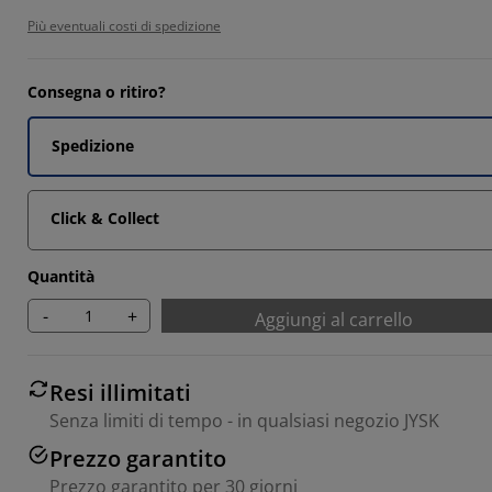
3333%
Più eventuali costi di spedizione
Consegna o ritiro?
Spedizione
Click & Collect
Quantità
-
+
Aggiungi al carrello
Resi illimitati
Senza limiti di tempo - in qualsiasi negozio JYSK
Prezzo garantito
Prezzo garantito per 30 giorni