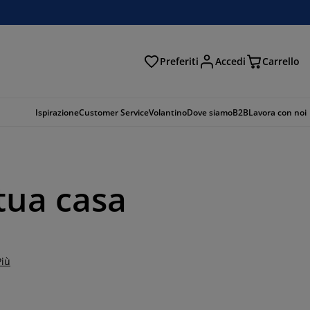
Preferiti
Accedi
Carrello
rca
Ispirazione
Customer Service
Volantino
Dove siamo
B2B
Lavora con noi
 tua casa
Più