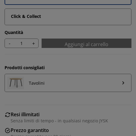
Click & Collect
Quantità
-
+
Aggiungi al carrello
Prodotti consigliati
Tavolini
Personalizziamo la tua esperienza
Resi illimitati
Senza limiti di tempo - in qualsiasi negozio JYSK
Noi di JYSK utilizziamo cookie e identificatori mobili per
Prezzo garantito
garantire una buona esperienza durante la visita al