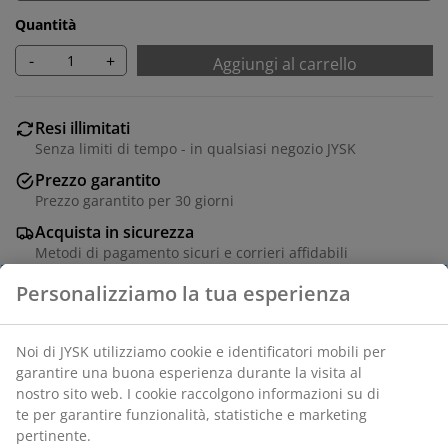
Quantità
-
+
Aggiungi al carrello
Resi illimitati
Senza limiti di tempo - in qualsiasi negozio JYSK
Prezzo garantito
Prezzo garantito per 30 giorni
Acquista in sicurezza
Metodi di pagamento sicuri e corrieri affidabili
Poliestere. Due strati di strisce chiuse e trasparenti
permettono di regolare l'intensità della luce entrante.
Con catenella. P120 x H180 cm
SKU: 5529504