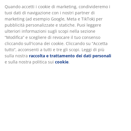
Specificazioni
Personalizziamo la tua esperienza
Noi di JYSK utilizziamo cookie e identificatori mobili per garantir
Recensioni
una buona esperienza durante la visita al nostro sito web. I
(
232
)
cookie raccolgono informazioni su di te per garantire funzionalit
statistiche e marketing pertinente.
Quando accetti i cookie di marketing, condivideremo i tuoi dati d
Spedizione
navigazione con i nostri partner di marketing (ad esempio Googl
Meta e TikTok) per pubblicità personalizzate e statiche. Puoi
leggere ulteriori informazioni sugli scopi nella sezione “Modifica
e scegliere di revocare il tuo consenso cliccando sull'icona dei
cookie. Cliccando su “Accetta tutto”, acconsenti a tutti e tre gli
scopi. Leggi di più sulla nostra
raccolta e trattamento dei dati
personali
e sulla nostra politica sui
cookie
.