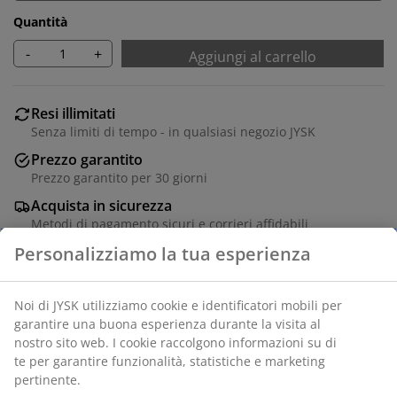
Quantità
-
+
Aggiungi al carrello
Resi illimitati
Senza limiti di tempo - in qualsiasi negozio JYSK
Prezzo garantito
Prezzo garantito per 30 giorni
Acquista in sicurezza
Metodi di pagamento sicuri e corrieri affidabili
Poliestere. Facile regolazione della luce entrante. Con
catenella. P120 x H180 cm
SKU: 5529530
Istruzioni di montaggio