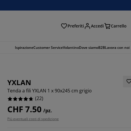
Preferiti
Accedi
Carrello
rca
Ispirazione
Customer Service
Volantino
Dove siamo
B2B
Lavora con noi
YXLAN
Tenda a fili YXLAN 1 x 90x245 cm grigio
(
22
)
CHF 7.50
/pz.
8183%
Più eventuali costi di spedizione
9092%