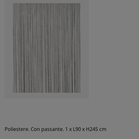
Poliestere. Con passante. 1 x L90 x H245 cm