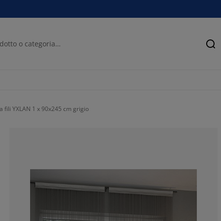
Ce
a fili YXLAN 1 x 90x245 cm grigio
81.8181818181
9.09090909090