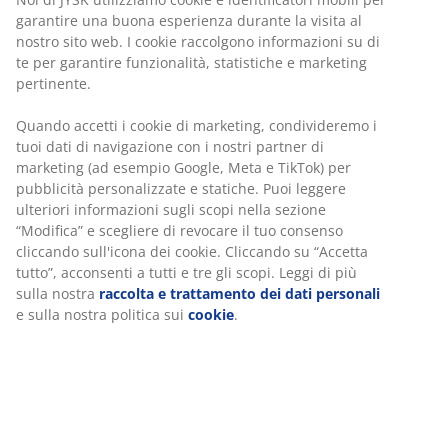
Acquista in sicurezza
garantire una buona esperienza durante la visita al
Metodi di pagamento sicuri e corrieri affidabili
nostro sito web. I cookie raccolgono informazioni su di
te per garantire funzionalità, statistiche e marketing
pertinente.
Alluminio. È possibile tagliarla per regolarne la
larghezza. Disponibile in bianco o argentato. L140 x
Quando accetti i cookie di marketing, condivideremo i
H160 cm
tuoi dati di navigazione con i nostri partner di
marketing (ad esempio Google, Meta e TikTok) per
SKU: 7208177
pubblicità personalizzate e statiche. Puoi leggere
ulteriori informazioni sugli scopi nella sezione
Istruzioni di montaggio
“Modifica” e scegliere di revocare il tuo consenso
cliccando sull'icona dei cookie. Cliccando su “Accetta
tutto”, acconsenti a tutti e tre gli scopi. Leggi di più
sulla nostra
raccolta e trattamento dei dati personali
Specificazioni
e sulla nostra politica sui
cookie
.
Recensioni
(
14
)