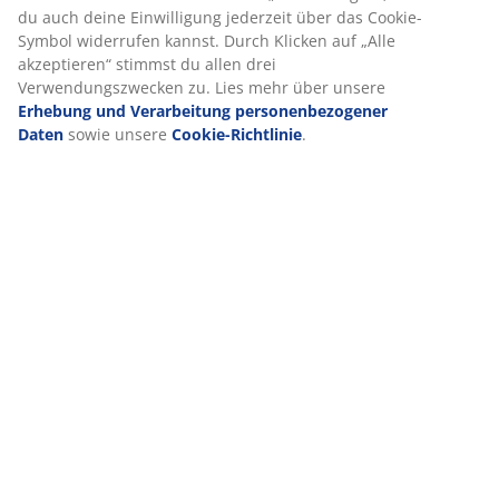
Wenn du Marketing-Cookies akzeptierst, teilen wir deine
(
458
)
Browsing-Daten mit unseren Marketingpartnern (z. B.
Google, Meta und TikTok), um personalisierte und statische
Anzeigen zu schalten. Weitere Informationen zu den
Zwecken findest du unter „Einstellungen“, wo du auch deine
Lieferung
Einwilligung jederzeit über das Cookie-Symbol widerrufen
kannst. Durch Klicken auf „Alle akzeptieren“ stimmst du
allen drei Verwendungszwecken zu. Lies mehr über unsere
Erhebung und Verarbeitung personenbezogener Daten
sowie unsere
Cookie-Richtlinie
.