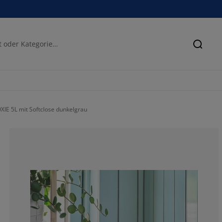
Suche
XIE 5L mit Softclose dunkelgrau
76.1904761904