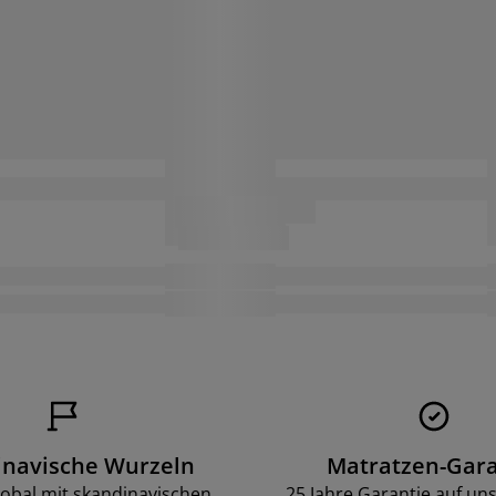
inavische Wurzeln
Matratzen-Gara
lobal mit skandinavischen
25 Jahre Garantie auf un