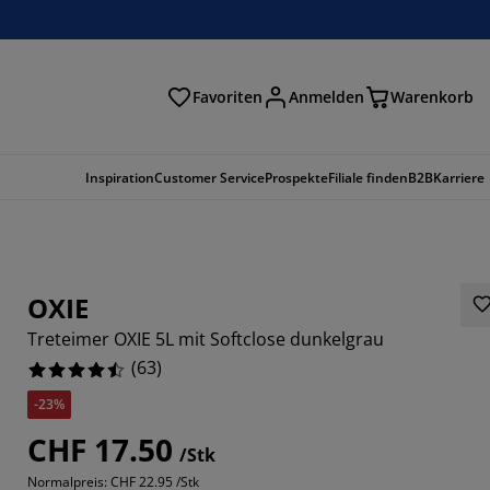
Favoriten
Anmelden
Warenkorb
n
Inspiration
Customer Service
Prospekte
Filiale finden
B2B
Karriere
OXIE
Treteimer OXIE 5L mit Softclose dunkelgrau
(
63
)
-23%
CHF 17.50
/Stk
7619%
Normalpreis:
CHF 22.95 /Stk