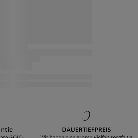
ntie
DAUERTIEFPREIS
sere GOLD-
Wir haben eine grosse Vielfalt sorgfältig