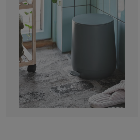
11.1111111111
1.587301587301
4.76190476190
6.34920634920