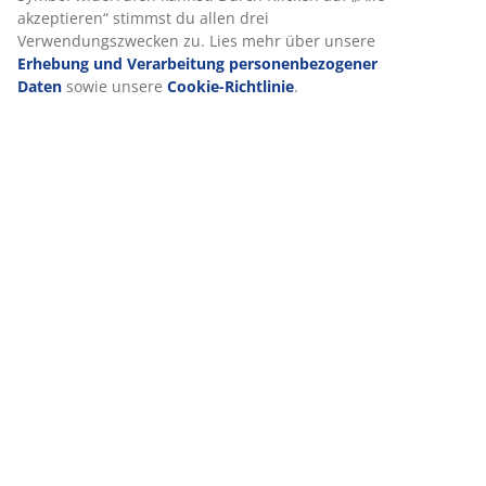
Google, Meta und TikTok), um personalisierte und statische
Anzeigen zu schalten. Weitere Informationen zu den
Zwecken findest du unter „Einstellungen“, wo du auch deine
Einwilligung jederzeit über das Cookie-Symbol widerrufen
kannst. Durch Klicken auf „Alle akzeptieren“ stimmst du
allen drei Verwendungszwecken zu. Lies mehr über unsere
Erhebung und Verarbeitung personenbezogener Daten
sowie unsere
Cookie-Richtlinie
.