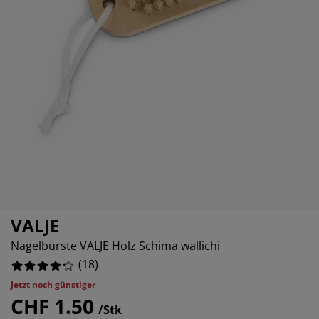
belpflege und Zubehör
nsterfolie
rtenbeleuchtung
xleintücher & Bettlaken
tten
leuchtung
6666664%
ubehör
amping
eiderschränke
xbetten
ushaltsartikel
1111111%
5555555%
hlafzimmermöbel
ttenroste
nderzimmer
5555555%
ndermatratzen
schen & Bügeln
nderbetten
VALJE
Nagelbürste VALJE Holz Schima wallichi
(
18
)
Jetzt noch günstiger
CHF 1.50
/Stk