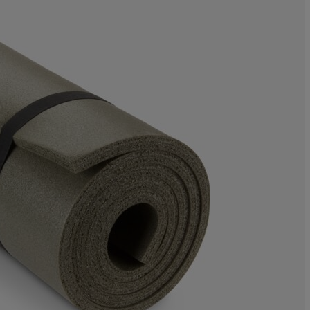
25%
12.5%
0%
0%