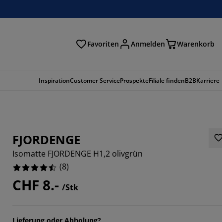
Favoriten
Anmelden
Warenkorb
n
Inspiration
Customer Service
Prospekte
Filiale finden
B2B
Karriere
FJORDENGE
Isomatte FJORDENGE H1,2 olivgrün
(
8
)
CHF 8.-
/Stk
Lieferung oder Abholung?