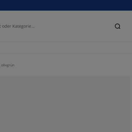
Suche
 olivgrün
62.5%