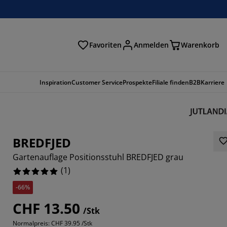
Favoriten
Anmelden
Warenkorb
n
Inspiration
Customer Service
Prospekte
Filiale finden
B2B
Karriere
BREDFJED
Gartenauflage Positionsstuhl BREDFJED grau
(
1
)
-66%
CHF 13.50
/Stk
Normalpreis:
CHF 39.95 /Stk