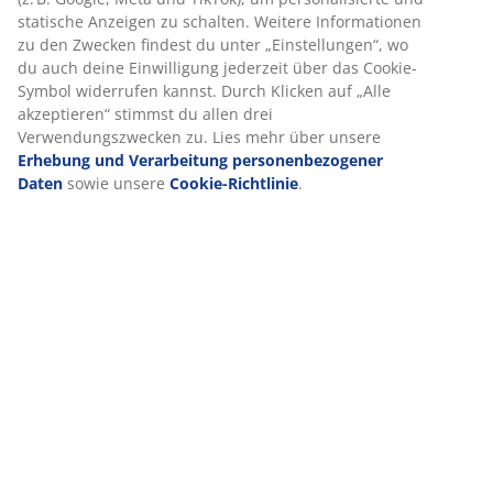
verwendet 4 AA-Batterien (nicht enthalten). B24 x L24 x
H70 cm
Artikelnummer: 6400107
Kennzeichnung
Wir personalisieren dein Erlebnis
Bei JYSK verwenden wir Cookies und mobile Kennungen, um dir
Spezifikationen
optimales Erlebnis auf unserer Website zu bieten. Cookies sam
Informationen über dich, um Funktionen, Statistiken und releva
Werbung zu ermöglichen.
Bewertungen
Wenn du Marketing-Cookies akzeptierst, teilen wir deine Browsi
(
120
)
Daten mit unseren Marketingpartnern (z. B. Google, Meta und Ti
um personalisierte und statische Anzeigen zu schalten. Weitere
Informationen zu den Zwecken findest du unter „Einstellungen“
auch deine Einwilligung jederzeit über das Cookie-Symbol wide
Lieferung
kannst. Durch Klicken auf „Alle akzeptieren“ stimmst du allen dr
Verwendungszwecken zu. Lies mehr über unsere
Erhebung und