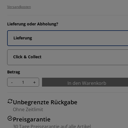
Versandkosten
2857%
7142%
Lieferung oder Abholung?
14285%
Lieferung
Click & Collect
Betrag
-
+
In den Warenkorb
Unbegrenzte Rückgabe
Ohne Zeitlimit
Preisgarantie
30 Tage Preisgarantie auf alle Artikel