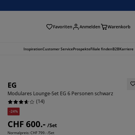
Favoriten
Anmelden
Warenkorb
n
Inspiration
Customer Service
Prospekte
Filiale finden
B2B
Karriere
EG
Modulares Lounge-Set EG 6 Personen schwarz
(
14
)
-24%
CHF 600.-
/Set
Normalpreis:
CHF 799.- /Set