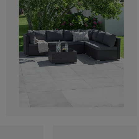
0%
28.5714285714
7.14285714285
14.2857142857