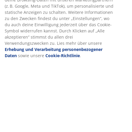
(z. B. Google, Meta und TikTok), um personalisierte und
statische Anzeigen zu schalten. Weitere Informationen
Jetzt kostenlos zum Newsletter anmelden
zu den Zwecken findest du unter „Einstellungen“, wo
und einen CHF 30.- Gutschein sichern
du auch deine Einwilligung jederzeit über das Cookie-
Symbol widerrufen kannst. Durch Klicken auf „Alle
Melde dich für den Newsletter von JYSK an und erhalte
akzeptieren“ stimmst du allen drei
Neuigkeiten, Gewinnspiele, Inspirationen und
Verwendungszwecken zu. Lies mehr über unsere
personalisierte Angebote, die auf deinen persönliche
Erhebung und Verarbeitung personenbezogener
Daten
sowie unsere
Cookie-Richtlinie
.
Daten basieren. Als kleines Dankeschön bekommst du
einen CHF 30.- Gutschein, den du in allen Filialen
einlösen kannst (Mindesteinkaufswert: CHF 100.-).
Alle mit einem Sternchen (*) gekennzeichneten Felder sind Pflichtfelder.
Vorname*
E-Mail*
Anmelden