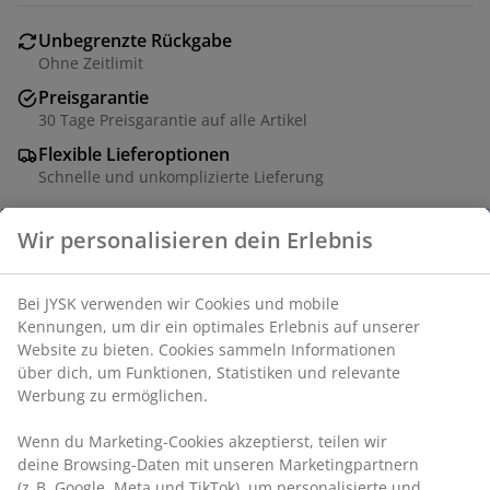
Unbegrenzte Rückgabe
Ohne Zeitlimit
Preisgarantie
30 Tage Preisgarantie auf alle Artikel
Flexible Lieferoptionen
Schnelle und unkomplizierte Lieferung
Manuell verstellbarer Lattenrost 90x200 cm. 28 Leisten,
unterteilt in 5 Komfortzonen. 5 Doppelleisten mit
einstellbarer Härte.
Artikelnummer: 7200489
Spezifikationen