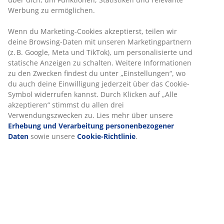
schnell und präzise den Konturen des Körpers
anpasst, auch in einer kühlen Schlafumgebung.
Waschbarer Bezug mit einer weichen, dicken Steppung.
Die Basis besteht aus 2 Boxspringmatratze mit 240
Taschenfederkern/m², unterteilt in 7 Komfortzonen.
Mit sensorgesteuertem Orientierungslicht unter dem
Bett. Inkl. Füsse. Exkl. Kopfteil.
Artikelnummer: 3389778
Wir personalisieren dein Erlebnis
Aufbauanleitung
Bei JYSK verwenden wir Cookies und mobile Kennungen, um dir
optimales Erlebnis auf unserer Website zu bieten. Cookies sam
Spezifikationen
Informationen über dich, um Funktionen, Statistiken und releva
Werbung zu ermöglichen.
Wenn du Marketing-Cookies akzeptierst, teilen wir deine Browsi
Bewertungen
Daten mit unseren Marketingpartnern (z. B. Google, Meta und Ti
(
5
)
um personalisierte und statische Anzeigen zu schalten. Weitere