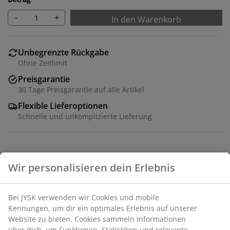
-
+
In den Warenkorb
Unbegrenzte Rückgabe
Ohne Zeitlimit
Preisgarantie
30 Tage Preisgarantie auf alle Artikel
Flexible Lieferoptionen
Schnelle und unkomplizierte Lieferung
Boxspringbett 160x200 cm. 1 Federkernmatratze mit
515 Multi-Taschenfedern/m², gepolstert mit
hochelastischem Schaum und Polyätherschaum. Die
Matratze ist in 7 Komfortzonen unterteilt, die eine
einzigartige, körpergerechte Unterstützung bieten. 1
Topper, 7 cm hoch, mit einem Kern aus
druckentlastendem AIR-Memoryschaum, der sich