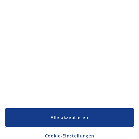
Service und Kontakt
Service und Kontakt
JYSK
JYSK
Firmensitz
Folge JYSK
Sprache