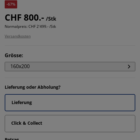
-67%
CHF 800.-
/Stk
Normalpreis:
CHF 2'499.- /Stk
Versandkosten
Grösse
:
160x200
Lieferung oder Abholung?
Lieferung
Click & Collect
Betrag