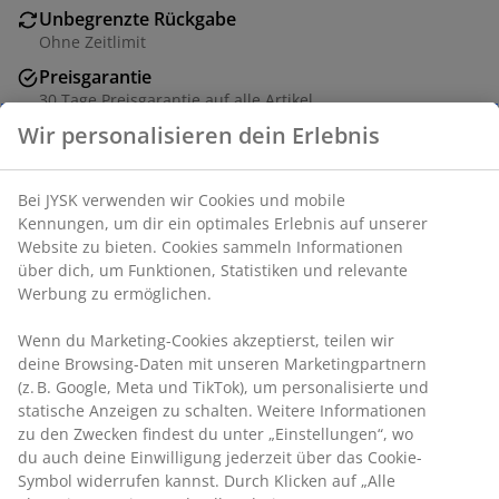
Unbegrenzte Rückgabe
Ohne Zeitlimit
Preisgarantie
30 Tage Preisgarantie auf alle Artikel
Flexible Lieferoptionen
Schnelle und unkomplizierte Lieferung
Wir personalisieren dein Erlebnis
Artikelnummer: 5231000
Bei JYSK verwenden wir Cookies und mobile Kennungen,
um dir ein optimales Erlebnis auf unserer Website zu
bieten. Cookies sammeln Informationen über dich, um
Spezifikationen
Funktionen, Statistiken und relevante Werbung zu
ermöglichen.
Wenn du Marketing-Cookies akzeptierst, teilen wir deine
Bewertungen
Browsing-Daten mit unseren Marketingpartnern (z. B.
(
39
)
Google, Meta und TikTok), um personalisierte und
statische Anzeigen zu schalten. Weitere Informationen zu