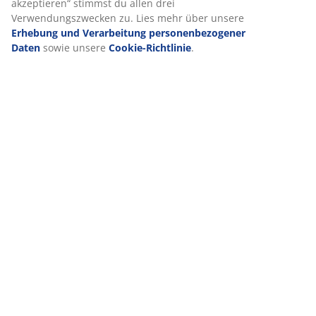
den Zwecken findest du unter „Einstellungen“, wo du auch
deine Einwilligung jederzeit über das Cookie-Symbol
Lieferung
widerrufen kannst. Durch Klicken auf „Alle akzeptieren“
stimmst du allen drei Verwendungszwecken zu. Lies mehr
über unsere
Erhebung und Verarbeitung
personenbezogener Daten
sowie unsere
Cookie-
Richtlinie
.