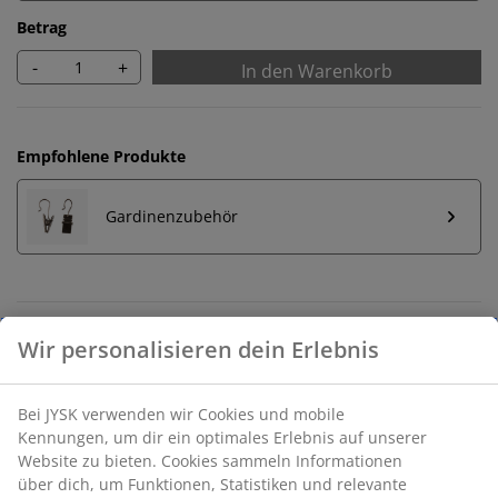
Betrag
-
+
In den Warenkorb
Empfohlene Produkte
Gardinenzubehör
Unbegrenzte Rückgabe
Ohne Zeitlimit
Preisgarantie
30 Tage Preisgarantie auf alle Artikel
Flexible Lieferoptionen
Schnelle und unkomplizierte Lieferung