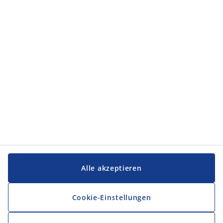
Service und Kontakt
JYSK
JYSK
Firmensitz
Folge JYSK
Sprache