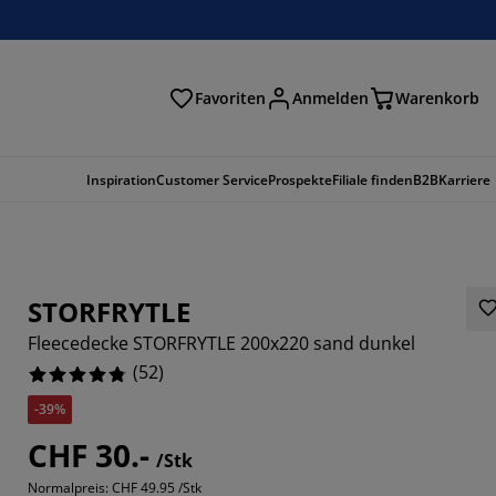
Favoriten
Anmelden
Warenkorb
n
Inspiration
Customer Service
Prospekte
Filiale finden
B2B
Karriere
STORFRYTLE
Fleecedecke STORFRYTLE 200x220 sand dunkel
(
52
)
-39%
CHF 30.-
/Stk
1539%
Normalpreis:
CHF 49.95 /Stk