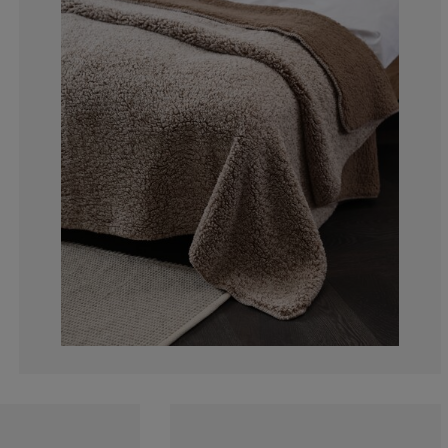
5.76923076923
0%
0%
3.846153846153