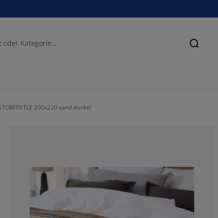
Suche
 STORFRYTLE 200x220 sand dunkel
90.3846153846