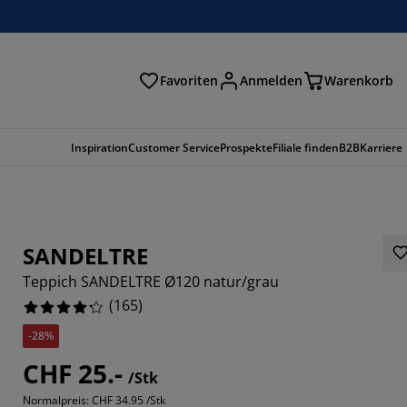
Favoriten
Anmelden
Warenkorb
n
Inspiration
Customer Service
Prospekte
Filiale finden
B2B
Karriere
SANDELTRE
Teppich SANDELTRE Ø120 natur/grau
(
165
)
-28%
CHF 25.-
/Stk
484%
Normalpreis:
CHF 34.95 /Stk