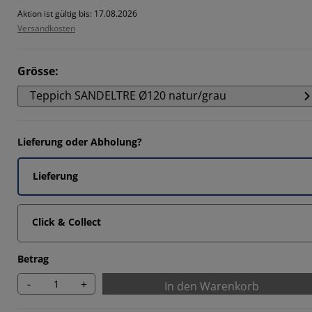
2121%
Aktion ist gültig bis: 17.08.2026
Versandkosten
667%
0606%
Grösse
:
0303%
Teppich SANDELTRE Ø120 natur/grau
Lieferung oder Abholung?
Lieferung
Click & Collect
Betrag
-
+
In den Warenkorb