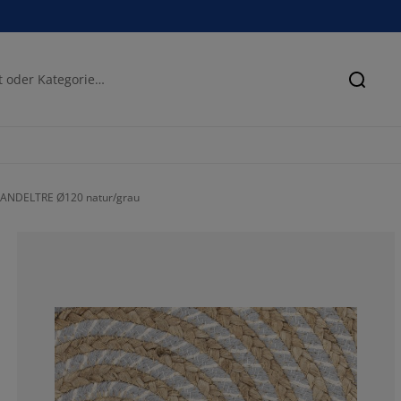
Suche
SANDELTRE Ø120 natur/grau
64.84848484848