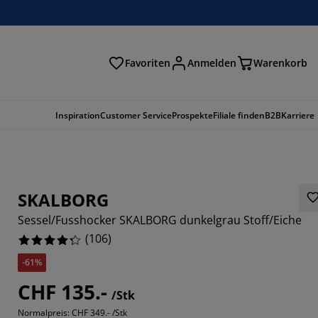
Favoriten
Anmelden
Warenkorb
n
Inspiration
Customer Service
Prospekte
Filiale finden
B2B
Karriere
SKALBORG
Sessel/Fusshocker SKALBORG dunkelgrau Stoff/Eiche
(
106
)
-61%
CHF 135.-
/Stk
2641%
Normalpreis:
CHF 349.- /Stk