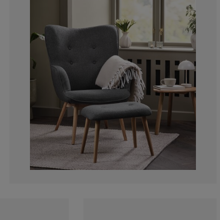
17.9245283018
5.66037735849
3.773584905660
8.49056603773