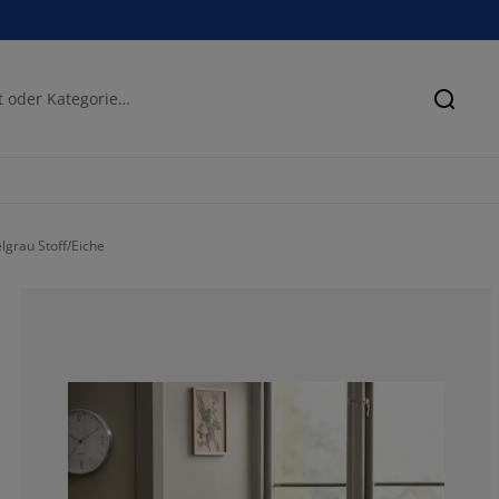
Suche
grau Stoff/Eiche
64.1509433962