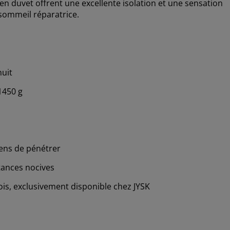
en duvet offrent une excellente isolation et une sensation
 sommeil réparatrice.
nuit
1450 g
iens de pénétrer
tances nocives
ois, exclusivement disponible chez JYSK