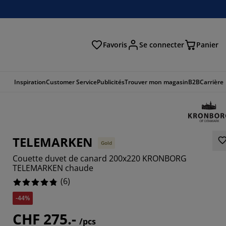
Favoris
Se connecter
Panier
cher
Inspiration
Customer Service
Publicités
Trouver mon magasin
B2B
Carrière
TELEMARKEN
Gold
Couette duvet de canard 200x220 KRONBORG
TELEMARKEN chaude
(
6
)
-44%
3334%
CHF 275.-
66664%
/pcs