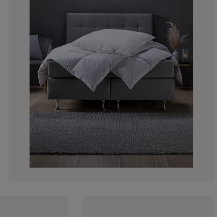
0%
0%
0%