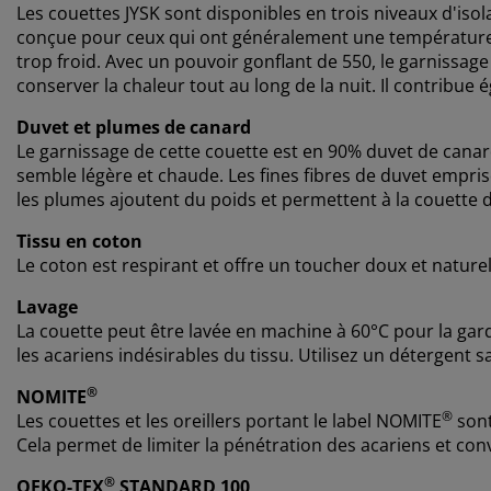
Les couettes JYSK sont disponibles en trois niveaux d'isol
conçue pour ceux qui ont généralement une température co
trop froid. Avec un pouvoir gonflant de 550, le garnissag
conserver la chaleur tout au long de la nuit. Il contribu
Duvet et plumes de canard
Le garnissage de cette couette est en 90% duvet de canard
semble légère et chaude. Les fines fibres de duvet empris
les plumes ajoutent du poids et permettent à la couette 
Tissu en coton
Le coton est respirant et offre un toucher doux et nature
Lavage
La couette peut être lavée en machine à 60°C pour la gard
les acariens indésirables du tissu. Utilisez un détergen
®
NOMITE
®
Les couettes et les oreillers portant le label NOMITE
sont
Cela permet de limiter la pénétration des acariens et con
®
OEKO-TEX
STANDARD 100