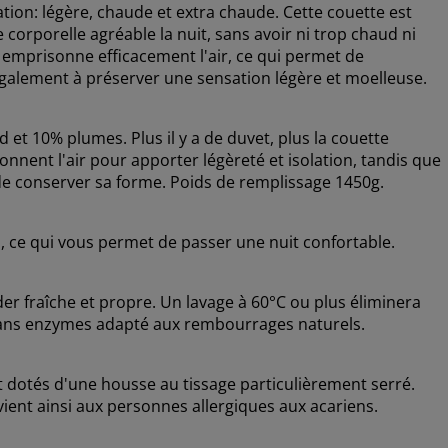
ation: légère, chaude et extra chaude. Cette couette est
rporelle agréable la nuit, sans avoir ni trop chaud ni
e emprisonne efficacement l'air, ce qui permet de
e également à préserver une sensation légère et moelleuse.
 et 10% plumes. Plus il y a de duvet, plus la couette
onnent l'air pour apporter légèreté et isolation, tandis que
de conserver sa forme. Poids de remplissage 1450g.
l, ce qui vous permet de passer une nuit confortable.
er fraîche et propre. Un lavage à 60°C ou plus éliminera
t sans enzymes adapté aux rembourrages naturels.
 dotés d'une housse au tissage particulièrement serré.
vient ainsi aux personnes allergiques aux acariens.