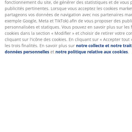
signifie que chaque composant est testé par des
®
instituts OEKO-TEX
indépendants et respecte des
limites strictes en matière de substances nocives.
Garantie de 5 ans
Toutes les couettes PLUS bénéficient d'une extension
de garantie de 5 ans, afin de choisir votre couette en
toute confiance.
Laissez-nous vous aider à choisir la couette idéale
Pour en savoir plus sur la couette qui vous convient,
consultez nos guides ou rendez-vous dans votre
magasin JYSK pour bénéficier des conseils
personnalisés de notre personnel qualifié. Essayez
différentes couettes et laissez-vous guider pour choisir
celle qui correspond le mieux à vos besoins en matière
d'isolation, de garnissage et de propriétés thermiques.
RÉFÉRENCE: 7200319