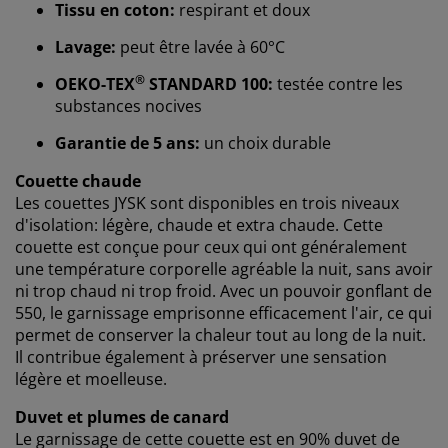
Chez JYSK, nous utilisons des cookies et des
Tissu en coton:
respirant et doux
identifiants mobiles pour vous garantir une bonne
Lavage:
peut être lavée à 60°C
expérience lorsque vous visitez notre site web. Les
cookies collectent des informations vous concernant
®
OEKO-TEX
STANDARD 100:
testée contre les
afin de garantir le bon fonctionnement du site, de
substances nocives
générer des statistiques et de vous proposer des
publicités pertinentes. Lorsque vous acceptez les
Garantie de 5 ans:
un choix durable
cookies marketing, nous partageons vos données de
navigation avec nos partenaires marketing (par
Couette chaude
exemple Google, Meta et TikTok) afin de vous proposer
Les couettes JYSK sont disponibles en trois niveaux
des publicités personnalisées et statiques. Vous
d'isolation: légère, chaude et extra chaude. Cette
pouvez en savoir plus sur les finalités de ces cookies
couette est conçue pour ceux qui ont généralement
dans la section « Modifier » et choisir de retirer votre
une température corporelle agréable la nuit, sans avoir
consentement en cliquant sur l'icône des cookies. En
ni trop chaud ni trop froid. Avec un pouvoir gonflant de
cliquant sur « Accepter tout », vous acceptez les trois
550, le garnissage emprisonne efficacement l'air, ce qui
finalités. En savoir plus sur
notre collecte et notre
permet de conserver la chaleur tout au long de la nuit.
traitement des données personnelles
et
notre
Il contribue également à préserver une sensation
politique relative aux cookies
.
légère et moelleuse.
Duvet et plumes de canard
Le garnissage de cette couette est en 90% duvet de