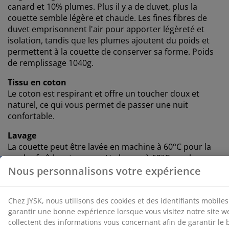
canard et 10% plumes. Plus il y a de duvet, plus la
couette semble légère et chaude. Les fines fibres de
duvet emprisonnent l'air pour apporter légèreté et
isolation, tandis que les plumes ajoutent du poids et
permettent à la couette de conserver sa forme. Poids
de remplissage 1040g.
Tissu en coton
Le coton est respirant et offre un toucher doux et
naturel, ce qui vous permet de passer une nuit
confortable.
Lavage
La couette peut être lavée en machine à 60°C pour la
garder fraîche et propre. Un lavage à 60°C ou plus
éliminera les acariens indésirables du tissu. Utilisez un
détergent sans enzymes adapté aux rembourrages
naturels.
®
OEKO-TEX
STANDARD 100
®
Ce produit est certifié OEKO-TEX
STANDARD 100. Cela