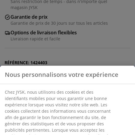
Sans restriction de temps - dans n'importe quel
magasin JYSK
Garantie de prix
Garantie de prix de 30 jours sur tous les articles
Options de livraison flexibles
Livraison rapide et facile
RÉFÉRENCE: 1424403
Spécifications
Avis
(
533
)