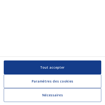
JYSK
JYSK
Siège Social
Suivre JYSK
Langue