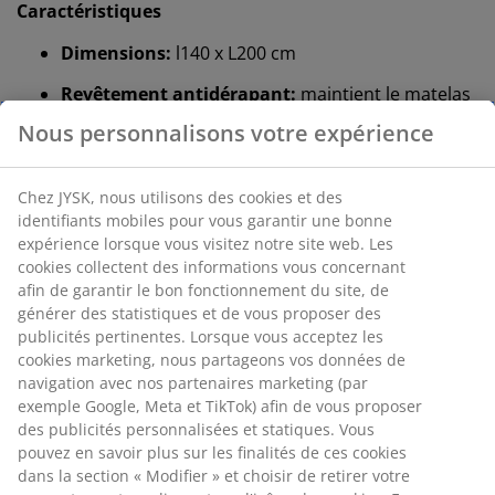
Caractéristiques
Dimensions:
l140 x L200 cm
Revêtement antidérapant:
maintient le matelas
en place
Tissu polyester:
durable et facile d'entretien
®
OEKO-TEX
STANDARD 100:
testé contre les
substances nocives
Lavage:
lavable à 60°C
®
DREAMZONE
:
matelas et lits de qualité à prix
abordable, en exclusivité chez JYSK.
Revêtement antidérapant
Ce sous-matelas est doté d'un revêtement
antidérapant conçu pour adhérer au sommier ou au
matelas. Il maintient ainsi votre matelas bien en place
et l'empêche de glisser.