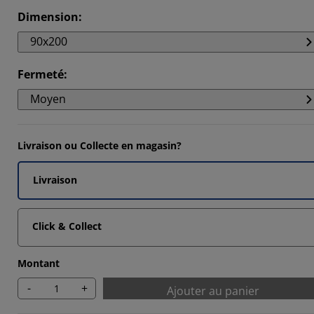
Dimension
:
90x200
14285%
Fermeté
:
Moyen
Livraison ou Collecte en magasin?
Livraison
Click & Collect
Montant
-
+
Ajouter au panier