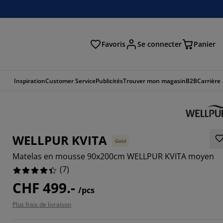
Favoris
Se connecter
Panier
cher
Inspiration
Customer Service
Publicités
Trouver mon magasin
B2B
Carrière
WELLPUR KVITA
Gold
Matelas en mousse 90x200cm WELLPUR KVITA moyen
(
7
)
CHF 499.-
/pcs
7143%
Plus frais de livraison
14285%