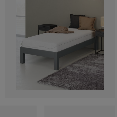
0%
14.2857142857
0%