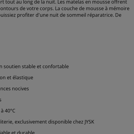
t tout au long de la nuit. Les matelas en mousse offrent
x contours de votre corps. La couche de mousse à mémoire
uissiez profiter d'une nuit de sommeil réparatrice. De
.
n soutien stable et confortable
on et élastique
ances nocives
s
 à 40°C
iterie, exclusivement disponible chez JYSK
iable et durable