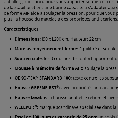
antiallergique conçu pour vous apporter soutien et confor
de la stabilité et ont une bonne capacité à s'adapter au
de forme AIR aide à soulager la pression, pour que vous p
plus, la housse du matelas a des propriétés anti-acariens
Caractéristiques
Dimensions:
l90 x L200 cm. Hauteur: 22 cm
Matelas moyennement ferme:
équilibré et souple
Soutien ciblé:
les 3 couches de confort apportent u
Mousse à mémoire de forme AIR:
soulage la pressi
®
OEKO-TEX
STANDARD 100:
testé contre les subst
®
Housse GREENFIRST
:
avec propriétés anti-acarien
Housse lavable:
la housse peut être retirée et lavée
®
WELLPUR
:
marque scandinave spécialisée dans la l
Essai de 100 jours et garantie de 25 ans:
un choix f