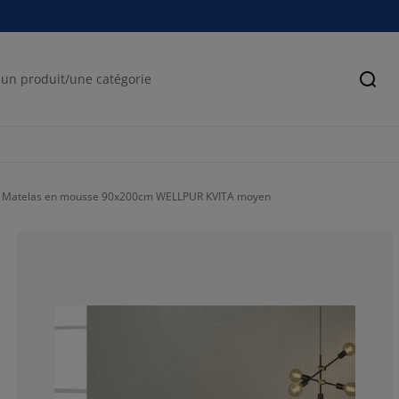
Cher
Matelas en mousse 90x200cm WELLPUR KVITA moyen
71.4285714285
14.2857142857