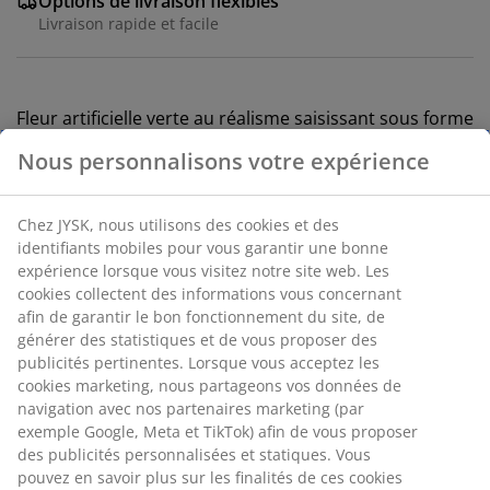
Options de livraison flexibles
Livraison rapide et facile
Fleur artificielle verte au réalisme saisissant sous forme
de tige d'eucalyptus. Les feuilles rondes dans des tons
Nous personnalisons votre expérience
verts doux ajoutent une touche fraîche et naturelle à
toute exposition décorative. Parfaite pour les vases ou
comme partie d'un arrangement floral. Ø10 x H95 cm
Chez JYSK, nous utilisons des cookies et des
identifiants mobiles pour vous garantir une bonne
expérience lorsque vous visitez notre site web. Les
RÉFÉRENCE: 4912513
cookies collectent des informations vous concernant
afin de garantir le bon fonctionnement du site, de
générer des statistiques et de vous proposer des
publicités pertinentes. Lorsque vous acceptez les
Spécifications
cookies marketing, nous partageons vos données de
navigation avec nos partenaires marketing (par
exemple Google, Meta et TikTok) afin de vous proposer
des publicités personnalisées et statiques. Vous
Avis
pouvez en savoir plus sur les finalités de ces cookies
(
5
)