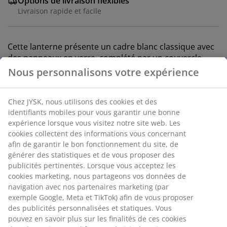
Options de livraison flexibles
Livraison rapide et facile
Cette lanterne présente un cadre blanc classique avec
des panneaux en verre, complété par un couvercle
décoratif en métal gris. Ouvrez l'un des côtés pour
Nous personnalisons votre expérience
placer une bougie à l'intérieur de la lanterne et créer
une atmosphère chaleureuse. l22 x L22 x H58 cm
Chez JYSK, nous utilisons des cookies et des
identifiants mobiles pour vous garantir une bonne
RÉFÉRENCE: 4912207
expérience lorsque vous visitez notre site web. Les
cookies collectent des informations vous concernant
afin de garantir le bon fonctionnement du site, de
générer des statistiques et de vous proposer des
Spécifications
publicités pertinentes. Lorsque vous acceptez les
cookies marketing, nous partageons vos données de
navigation avec nos partenaires marketing (par
exemple Google, Meta et TikTok) afin de vous proposer
Avis
des publicités personnalisées et statiques. Vous
(
57
)
pouvez en savoir plus sur les finalités de ces cookies