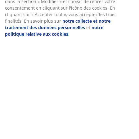
dans la section « Modifier » et choisir de retirer votre
consentement en cliquant sur l'icône des cookies. En
cliquant sur « Accepter tout », vous acceptez les trois
Livraison
finalités. En savoir plus sur
notre collecte et notre
traitement des données personnelles
et
notre
politique relative aux cookies
.