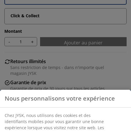
Click & Collect
Montant
-
+
Ajouter au panier
Retours illimités
Sans restriction de temps - dans n'importe quel
magasin JYSK
Garantie de prix
Garantie de prix de 30 jours sur tous les articles
Options de livraison flexibles
Livraison rapide et facile
Acier. l80 x H180 x P3 cm