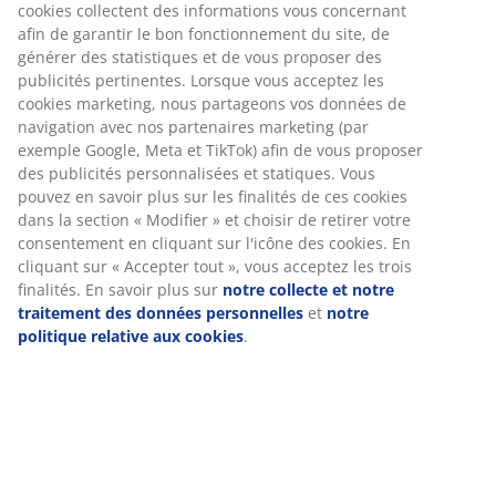
RÉFÉRENCE: 3600475
Instructions de montage
Instructions de montage
Spécifications
Nous personnalisons votre expérience
Avis
(
305
)
Chez JYSK, nous utilisons des cookies et des identifiants mobile
vous garantir une bonne expérience lorsque vous visitez notre s
web. Les cookies collectent des informations vous concernant af
Livraison
garantir le bon fonctionnement du site, de générer des statistiq
de vous proposer des publicités pertinentes. Lorsque vous acce
les cookies marketing, nous partageons vos données de navigat
avec nos partenaires marketing (par exemple Google, Meta et Ti