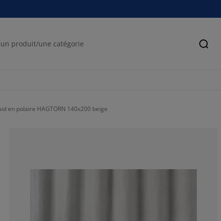
Cher
aid en polaire HAGTORN 140x200 beige
83.82352941176
9.411764705882