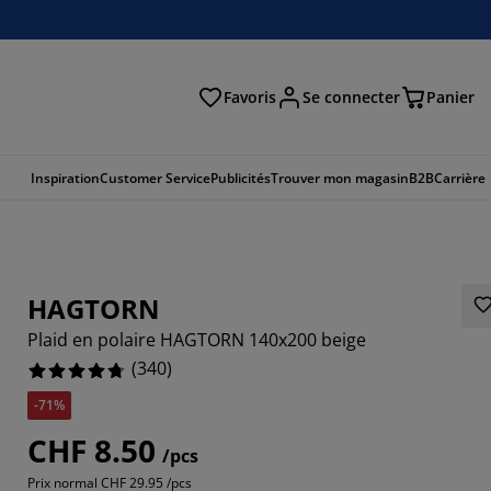
Favoris
Se connecter
Panier
cher
Inspiration
Customer Service
Publicités
Trouver mon magasin
B2B
Carrière
HAGTORN
Plaid en polaire HAGTORN 140x200 beige
(
340
)
-71%
471%
CHF 8.50
/pcs
353%
Prix normal
CHF 29.95 /pcs