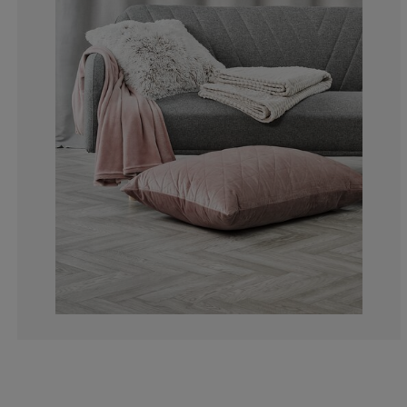
1.764705882352
2.647058823529
2.352941176470