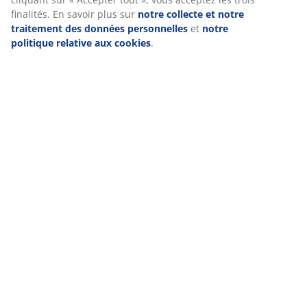
de s'entasser et permet d'éviter les éventuelles
finalités. En savoir plus sur
notre collecte et notre
brûlures du sèche-linge.
traitement des données personnelles
et
notre
Laissez la couette sécher correctement avant de
politique relative aux cookies
.
la réutiliser. Si vous séchez partiellement la
couette ou l'oreiller à l'extérieur, assurez-vous de
la garder à l'abri du soleil car elle peut attendrir le
tissu et créer des trous.
Lorsque la couette est sèche, nous vous
recommandons de l'aérer à l'extérieur ou de la
sécher au sèche-linge à l'air froid. Cela permet
d'assurer une répartition optimale des plumes et
du duvet. Si l'oreiller semble encore humide
après avoir été sorti du sèche-linge, l'une des
raisons peut être que le sèche-linge s'est arrêté
trop tôt, car il a peu de contenu et devient donc
déséquilibré. La solution consiste à ajouter des
oreillers ou des boules de séchage.
Si vous voulez vous assurer que la couette est
complètement sèche, vous pouvez la peser avant