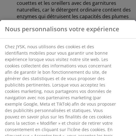
couettes et les oreillers avec des garnitures
naturelles, car le détergent ordinaire contient des
enzymes qui détruisent les capacités des plumes
et du duvet en éliminant leur graisse naturelle. Un
Nous personnalisons votre expérience
détergent spécial laine convient généralement.
Utilisez votre détergent habituel pour les
couettes en fibres.
Chez JYSK, nous utilisons des cookies et des
identifiants mobiles pour vous garantir une bonne
Laver à 60 degrés Celsius et terminer par une
expérience lorsque vous visitez notre site web. Les
légère centrifugation.
cookies collectent des informations vous concernant
Séchez la couette / oreiller dans le sèche-linge
afin de garantir le bon fonctionnement du site, de
avec deux ou trois balles de tennis ou des balles
générer des statistiques et de vous proposer des
publicités pertinentes. Lorsque vous acceptez les
spéciales séchage. Les balles de tennis
cookies marketing, nous partageons vos données de
répartissent uniformément le rembourrage et
navigation avec nos partenaires marketing (par
permettent une aération de la couette et de
exemple Google, Meta et TikTok) afin de vous proposer
l'oreiller.
des publicités personnalisées et statiques. Vous
Retirez la couette du sèche linge et secouez-la
pouvez en savoir plus sur les finalités de ces cookies
toutes les 15 à 20 minutes pendant le processus
dans la section « Modifier » et choisir de retirer votre
consentement en cliquant sur l'icône des cookies. En
de séchage. Cela empêche les plumes et le duvet
cliquant sur « Accepter tout », vous acceptez les trois