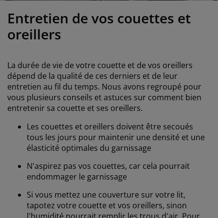
ccessoires entretien meubles
ilm pour vitrage
clairages d'extérieur
raps
dres de lit
clairage
Entretien de vos couettes et
ccessoires
amping
arde-robes
ommiers avec rangement
énage/entretien
oreillers
eubles de chambre à coucher
ommiers
hambres d'enfant
La durée de vie de votre couette et de vos oreillers
atelas enfants
uanderie
dépend de la qualité de ces derniers et de leur
entretien au fil du temps. Nous avons regroupé pour
vous plusieurs conseils et astuces sur comment bien
its pour enfants
entretenir sa couette et ses oreillers.
Les couettes et oreillers doivent être secoués
tous les jours pour maintenir une densité et une
élasticité optimales du garnissage
N'aspirez pas vos couettes, car cela pourrait
endommager le garnissage
Si vous mettez une couverture sur votre lit,
tapotez votre couette et vos oreillers, sinon
l'humidité pourrait remplir les trous d'air. Pour