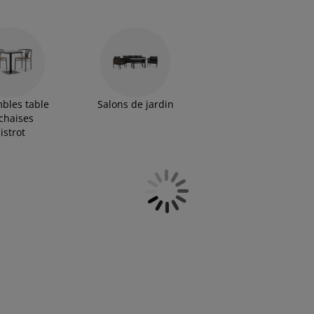
rt pour créer le cadre idéal pour vos moments de détente ou vos
ardin et faites votre choix!
bles table
Salons de jardin
 chaises
istrot