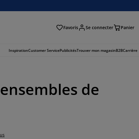
Favoris
Se connecter
Panier
cher
Inspiration
Customer Service
Publicités
Trouver mon magasin
B2B
Carrière
s ensembles de
lus