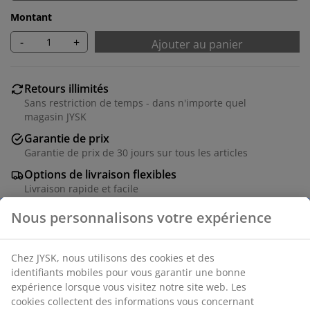
Montant
-
+
Ajouter au panier
Retours illimités
Sans restriction de temps - dans n'importe quel
magasin JYSK
Garantie de prix
Garantie de prix de 30 jours sur tous les articles
Options de livraison flexibles
Livraison rapide et facile
Placage décoratif. l81 x H101 x P48 cm
RÉFÉRENCE: 3618930
Instructions de montage