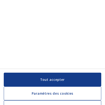
Aide et assistance
JYSK
JYSK
Siège Social
Suivre JYSK
Langue