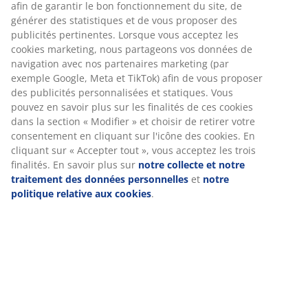
Spécifications
Avis
(
826
)
Livraison