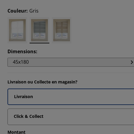
666%
Couleur
:
Gris
3335%
334%
Dimensions
:
45x180
Livraison ou Collecte en magasin?
Livraison
Click & Collect
Montant