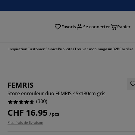
Favoris
Se connecter
Panier
cher
Inspiration
Customer Service
Publicités
Trouver mon magasin
B2B
Carrière
FEMRIS
Store enrouleur duo FEMRIS 45x180cm gris
(
300
)
CHF 16.95
/pcs
667%
Plus frais de livraison