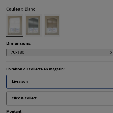
359%
Couleur
:
Blanc
7316%
225%
Dimensions
:
70x180
Livraison ou Collecte en magasin?
Livraison
Click & Collect
Montant