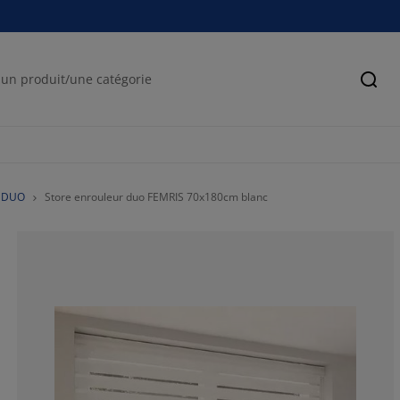
Cher
r DUO
Store enrouleur duo FEMRIS 70x180cm blanc
78.4256559766
11.9533527696