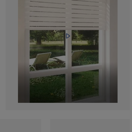
2.623906705539
2.915451895043
4.081632653061