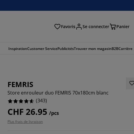
Favoris
Se connecter
Panier
cher
Inspiration
Customer Service
Publicités
Trouver mon magasin
B2B
Carrière
FEMRIS
Store enrouleur duo FEMRIS 70x180cm blanc
(
343
)
CHF 26.95
/pcs
764%
Plus frais de livraison
793%