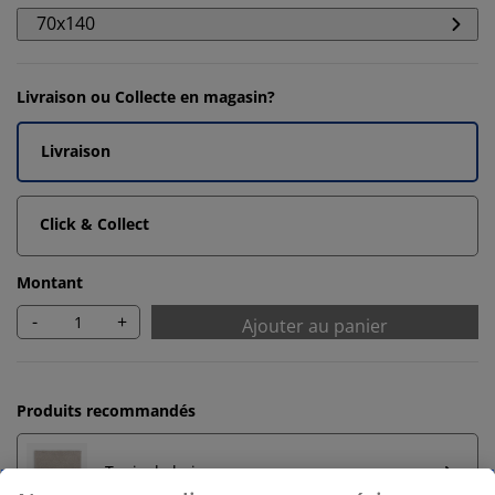
70x140
Livraison ou Collecte en magasin?
Livraison
Click & Collect
Montant
-
+
Ajouter au panier
Produits recommandés
Tapis de bain