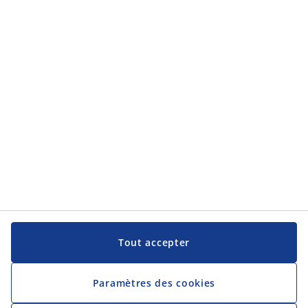
Aide et assistance
Aide et assistance
JYSK
JYSK
Siège Social
Suivre JYSK
Langue