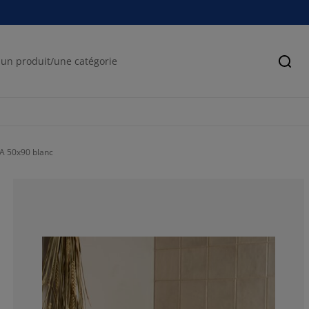
Cher
LA 50x90 blanc
76.5765765765
15.31531531531