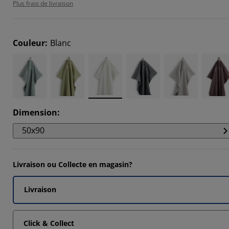
Plus frais de livraison
4505%
9009%
Couleur
:
Blanc
7026%
Dimension
:
50x90
Livraison ou Collecte en magasin?
Livraison
Click & Collect