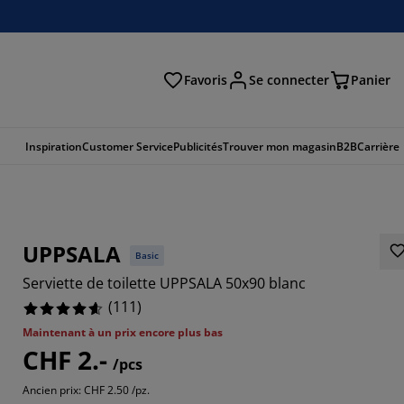
Favoris
Se connecter
Panier
cher
Inspiration
Customer Service
Publicités
Trouver mon magasin
B2B
Carrière
UPPSALA
Basic
Serviette de toilette UPPSALA 50x90 blanc
(
111
)
Maintenant à un prix encore plus bas
CHF 2.-
7657%
/pcs
Ancien prix: CHF 2.50 /pz.
5313%