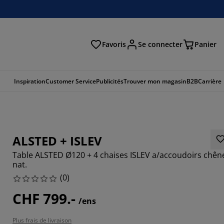
Favoris
Se connecter
Panier
cher
Inspiration
Customer Service
Publicités
Trouver mon magasin
B2B
Carrière
ALSTED + ISLEV
Table ALSTED Ø120 + 4 chaises ISLEV a/accoudoirs chên
nat.
(
0
)
CHF 799.-
/ens
Plus frais de livraison